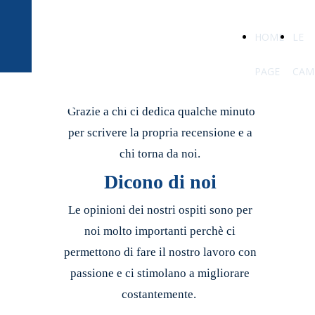
BED AND
HOME
LE
BREAKFAST
BALDOVINO DI
PAGE
CAM
MONTE
Grazie a chi ci dedica qualche minuto
per scrivere la propria recensione e a
chi torna da noi.
Dicono di noi
Le opinioni dei nostri ospiti sono per
noi molto importanti
perchè ci
permettono di fare il nostro lavoro con
passione e ci stimolano a migliorare
costantemente.